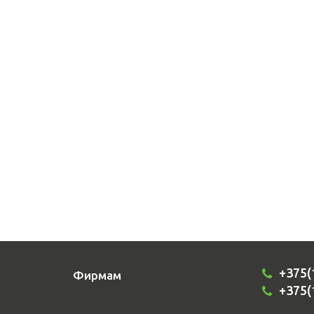
+375(
Фирмам
+375(