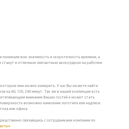
и понимали всю значимость и скоротечность времени, а
 станут и отличным элегантным аксессуаром на рабочем
, которые ими можно измерить. У нас Вы можете найти
в на 60, 120, 240 минут. Так же в нашей коллекции есть
притягивающим внимание Ваших гостей и может стать
поверхность возможно нанесение логотипа или надписи.
тола или офиса.
средственно связавшись с сотрудниками компании по
акты»
.