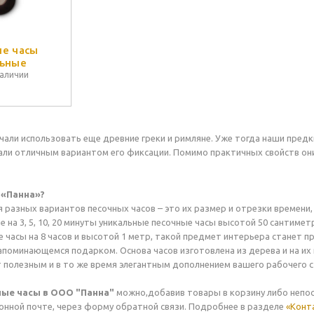
е часы
ьные
наличии
чали использовать еще древние греки и римляне. Уже тогда наши предк
али отличным вариантом его фиксации. Помимо практичных свойств они
 «Панна»?
 разных вариантов песочных часов – это их размер и отрезки времени
 на 3, 5, 10, 20 минуты уникальные песочные часы высотой 50 сантиметро
 часы на 8 часов и высотой 1 метр, такой предмет интерьера станет 
поминающемся подарком. Основа часов изготовлена из дерева и на их 
т полезным и в то же время элегантным дополнением вашего рабочего с
ные часы в ООО "Панна"
можно,
добавив товары в корзину либо непо
онной почте, через форму обратной связи. Подробнее в разделе
«Конт