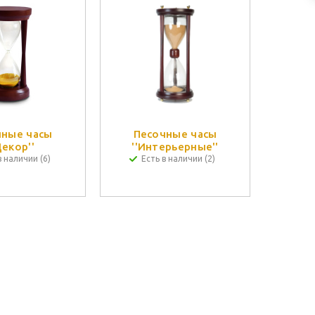
чные часы
Песочные часы
Декор''
''Интерьерные''
в наличии (6)
Есть в наличии (2)