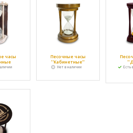
е часы
Песочные часы
Песо
нные
''Кабинетные''
''
наличии
Нет в наличии
Есть 