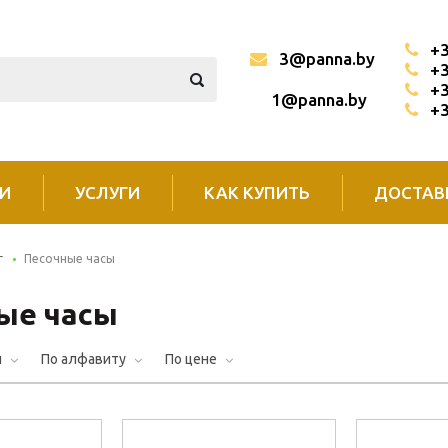
+3
3@panna.by
+3
+3
1@panna.by
+3
И
УСЛУГИ
КАК КУПИТЬ
ДОСТАВ
г
Песочные часы
ые часы
и
По алфавиту
По цене