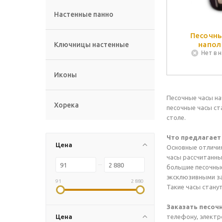
Настенные панно
Песочны
напол
Ключницы настенные
Нет в 
Иконы
Песочные часы на
Хорека
песочные часы ст
столе.
Что предлагает
Цена
Основные отличия
часы рассчитанные
большие песочные
эксклюзивными за
91
2 880
Такие часы стану
Заказать песоч
Цена
телефону, электр