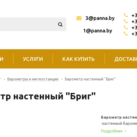
+3
3@panna.by
+3
+3
1@panna.by
+3
И
УСЛУГИ
КАК КУПИТЬ
ДОСТАВ
г
Барометры и метеостанции
Барометр настенный ''Бриг''
р настенный ''Бриг''
Барометр настен
настенный баромет
Подробнее