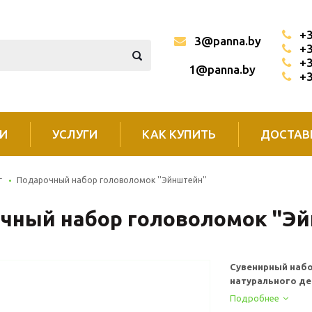
+3
3@panna.by
+3
+3
1@panna.by
+3
И
УСЛУГИ
КАК КУПИТЬ
ДОСТАВ
г
Подарочный набор головоломок ''Эйнштейн''
чный набор головоломок ''Эй
Сувенирный набо
натурального де
Подробнее