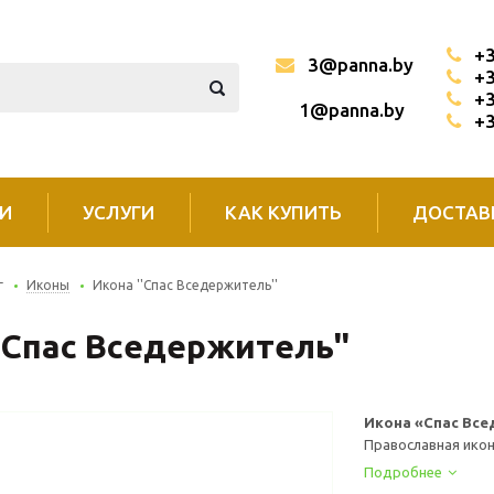
+3
3@panna.by
+3
+3
1@panna.by
+3
И
УСЛУГИ
КАК КУПИТЬ
ДОСТАВ
г
Иконы
Икона ''Спас Вседержитель''
'Спас Вседержитель''
Икона «Спас Все
Православная икон
Подробнее