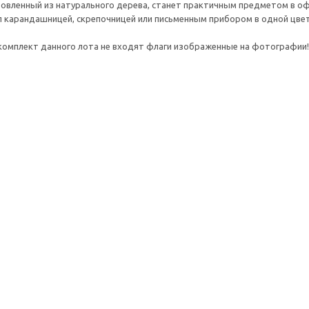
товленный из натурального дерева, станет практичным предметом в о
л карандашницей, скрепочницей или письменным прибором в одной цвет
комплект данного лота не входят флаги изображенные на фотографии!