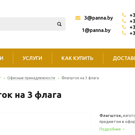
+3
3@panna.by
+3
+3
1@panna.by
+3
И
УСЛУГИ
КАК КУПИТЬ
ДОСТАВ
г
Офисные принадлежности
Флагшток на 3 флага
ок на 3 флага
Флагшток,
изгот
предметом в оформ
Подробнее