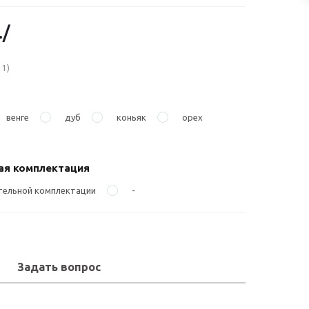
.
/
11)
венге
дуб
коньяк
орех
ая комплектация
тельной комплектации
-
Задать вопрос