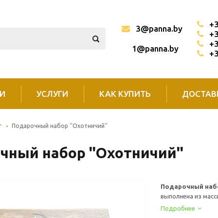
+3
3@panna.by
+3
+3
1@panna.by
+3
И
УСЛУГИ
КАК КУПИТЬ
ДОСТАВ
г
Подарочный набор ''Охотничий''
чный набор ''Охотничий''
Подарочный наб
выполнена из масс
Подробнее