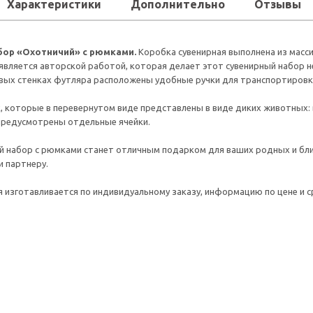
Характеристики
Дополнительно
Отзывы
ор «Охотничий» с рюмками.
Коробка сувенирная выполнена из масс
является авторской работой, которая делает этот сувенирный набор 
вых стенках футляра расположены удобные ручки для транспортировк
, которые в перевернутом виде представлены в виде диких животных: во
предусмотрены отдельные ячейки.
 набор с рюмками станет отличным подарком для ваших родных и бли
 партнеру.
 изготавливается по индивидуальному заказу, информацию по цене и с