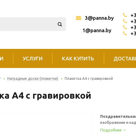
+3
3@panna.by
+3
+3
1@panna.by
+3
И
УСЛУГИ
КАК КУПИТЬ
ДОСТАВ
г
Наградные доски (плакетки)
Плакетка А4 с гравировкой
ка А4 с гравировкой
Поздравительная
изображение и над
Подробнее