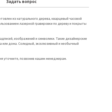
Задать вопрос
отовлен из натурального дерева, кварцевый часовой
ользованием лазерной гравировки по дереву и покрыты
адписей, изображений и символики. Такие дизайнерские
са или дома. Солидный, эксклюзивный и необычный
ния уточните, позвонив нашим менеджерам.