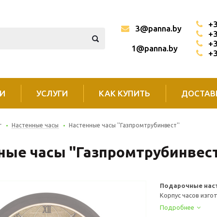
+3
3@panna.by
+3
+3
1@panna.by
+3
И
УСЛУГИ
КАК КУПИТЬ
ДОСТАВ
г
Настенные часы
Настенные часы ''Газпромтрубинвест''
ные часы ''Газпромтрубинвест
Подарочные наст
Корпус часов изгот
Подробнее