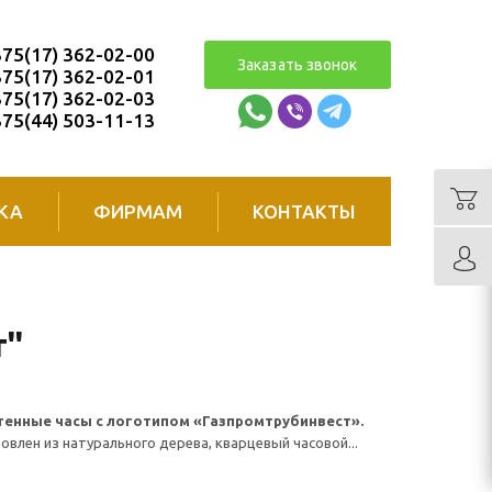
75(17) 362-02-00
Заказать звонок
75(17) 362-02-01
75(17) 362-02-03
75(44) 503-11-13
КА
ФИРМАМ
КОНТАКТЫ
''
енные часы с логотипом «Газпромтрубинвест».
овлен из натурального дерева, кварцевый часовой...