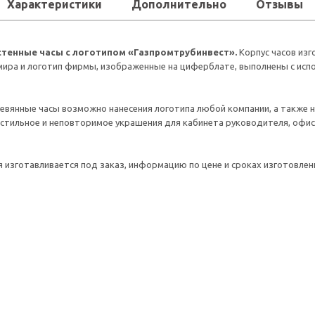
Характеристики
Дополнительно
Отзывы
тенные часы с логотипом «Газпромтрубинвест».
Корпус часов изг
мира и логотип фирмы, изображенные на циферблате, выполнены с исп
евянные часы возможно нанесения логотипа любой компании, а также н
 стильное и неповторимое украшения для кабинета руководителя, офи
 изготавливается под заказ, информацию по цене и сроках изготовле