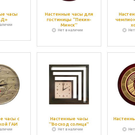
ые часы
Настенные часы для
Настен
ВД»
гостиницы ''Пекин-
чемпион
Минск''
х
наличии
Нет в наличии
Нет
е часы с
Настенные часы
Настенны
кой ГАИ
''Восход солнца''
наличии
Нет в наличии
Нет