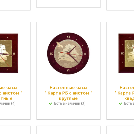
ые часы
Настенные часы
Насте
с аистом''
''Карта РБ с аистом''
''Карта 
атные
круглые
ква
личии (4)
Есть в наличии (3)
Есть 