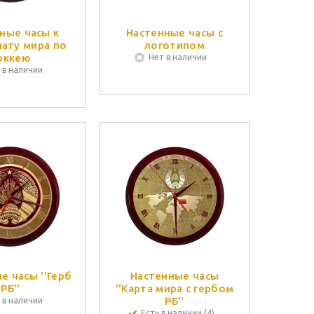
ные часы к
Настенные часы с
ату мира по
логотипом
оккею
Нет в наличии
 в наличии
е часы ''Герб
Настенные часы
РБ''
''Карта мира с гербом
РБ''
 в наличии
Есть в наличии (4)