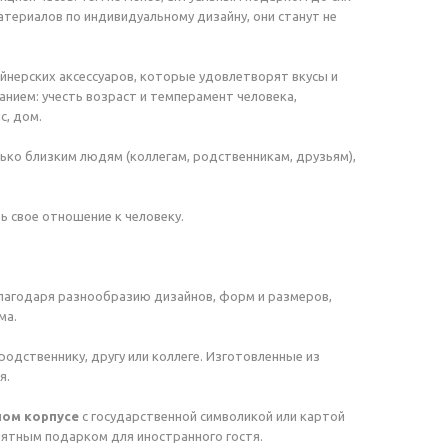
атериалов по индивидуальному дизайну, они станут не
йнерских аксессуаров, которые удовлетворят вкусы и
нанием: учесть возраст и темперамент человека,
с, дом.
ько близким людям (коллегам, родственникам, друзьям),
 свое отношение к человеку.
лагодаря разнообразию дизайнов, форм и размеров,
ма.
одственнику, другу или коллеге. Изготовленные из
я.
ном корпусе
с государственной символикой или картой
иятным подарком для иностранного гостя.