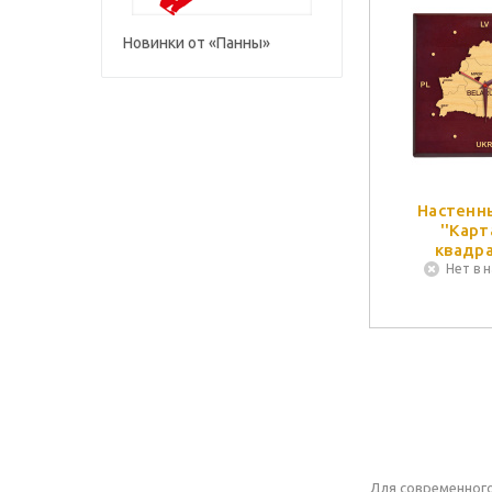
Новинки от «Панны»
Настенн
''Карт
квадр
Нет в 
Для современного