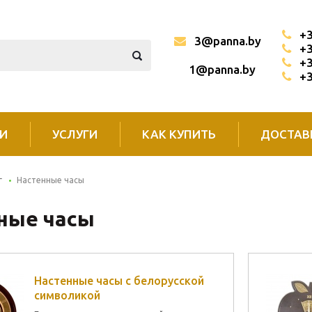
+3
3@panna.by
+3
+3
1@panna.by
+3
И
УСЛУГИ
КАК КУПИТЬ
ДОСТАВ
г
Настенные часы
ные часы
Настенные часы с белорусской
символикой