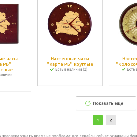
ые часы
Настенные часы
Насте
а РБ''
''Карта РБ'' круглые
''Колосо
атные
Есть в наличии (2)
Есть 
наличии
Показать еще
1
2
 человека узнать время не проблема: все девайсы сейчас оснащены фун