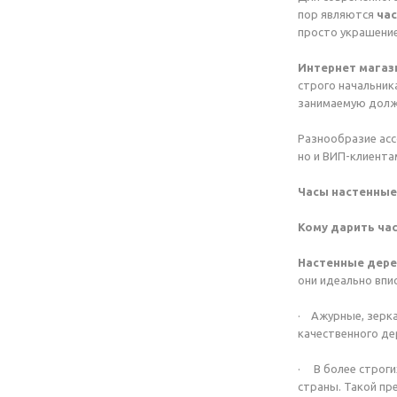
пор являются
ча
просто украшение
Интернет магаз
строго начальник
занимаемую должн
Разнообразие асс
но и ВИП-клиента
Часы настенные
Кому дарить ча
Настенные дере
они идеально впи
·
Ажурные, зерка
качественного де
· В более строги
страны. Такой пр