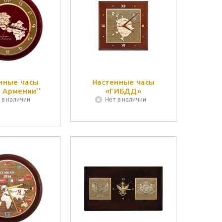
нные часы
Настенные часы
а Армении''
«ГИБДД»
 в наличии
Нет в наличии