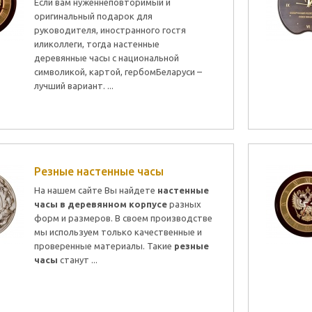
Если вам нуженнеповторимый и
оригинальный подарок для
руководителя, иностранного гостя
иликоллеги, тогда настенные
деревянные часы с национальной
символикой, картой, гербомБеларуси –
лучший вариант. ...
Резные настенные часы
На нашем сайте Вы найдете
настенные
часы в деревянном корпусе
разных
форм и размеров. В своем производстве
мы используем только качественные и
проверенные материалы. Такие
резные
часы
станут ...