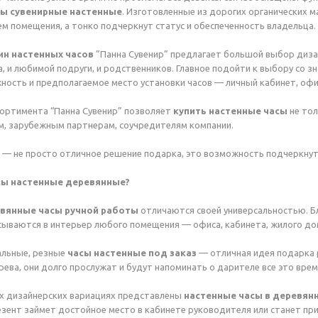
сы сувенирные настенные
. Изготовленные из дорогих органических м
м помещения, а тонко подчеркнут статус и обеспеченность владельца.
ин настенных часов
”Панна Сувенир” предлагает большой выбор
диза
а, и любимой подруги, и родственников. Главное подойти к выбору со з
ость и предполагаемое место установки часов — личный кабинет, офи
ортимента “Панна Сувенир” позволяет
купить настенные часы
не тол
м, зарубежным партнерам, соучредителям компании.
— не просто отличное решение подарка, это возможность подчеркнуть
сы настенные деревянные?
вянные часы ручной работы
отличаются своей универсальностью. Б
сываются в интерьер любого помещения — офиса, кабинета, жилого до
льные, резные
часы настенные под заказ
— отличная идея подарка р
рева, они долго прослужат и будут напоминать о дарителе все это врем
х дизайнерских вариациях представлены
настенные часы в деревян
езент займет достойное место в кабинете руководителя или станет пр