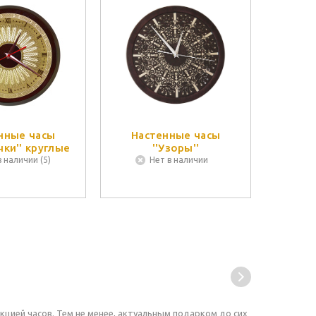
нные часы
Настенные часы
чки'' круглые
''Узоры''
в наличии (5)
Нет в наличии
кцией часов. Тем не менее, актуальным подарком до сих