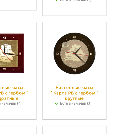
нные часы
Настенные часы
РБ с гербом''
''Карта РБ с гербом''
дратные
круглые
в наличии (4)
Есть в наличии (3)