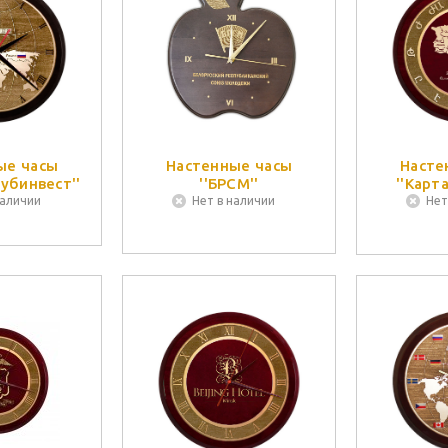
ые часы
Настенные часы
Насте
убинвест''
''БРСМ''
''Карт
наличии
Нет в наличии
Нет