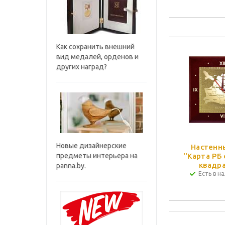
Как сохранить внешний
вид медалей, орденов и
других наград?
Новые дизайнерские
Настенн
предметы интерьера на
''Карта РБ 
квадр
panna.by.
Есть в на